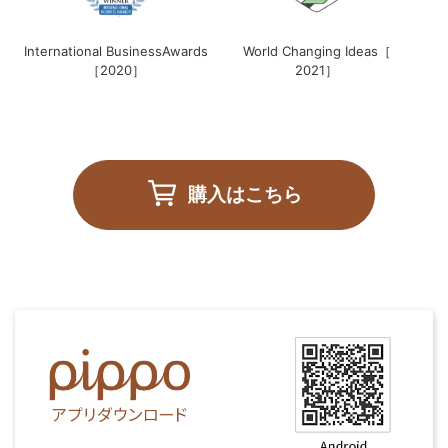
International BusinessAwards
World Changing Ideas［
［2020］
2021］
購入はこちら