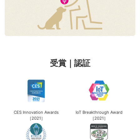
受賞｜認証
CES Innovation Awards
IoT Breakthrough Award
［2021］
［2021］