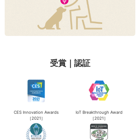
受賞｜認証
CES Innovation Awards
IoT Breakthrough Award
［2021］
［2021］