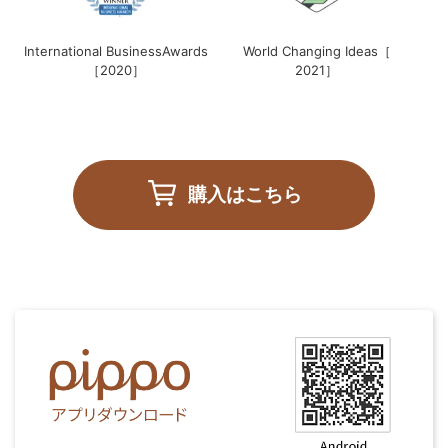
International BusinessAwards
World Changing Ideas［
［2020］
2021］
購入はこちら