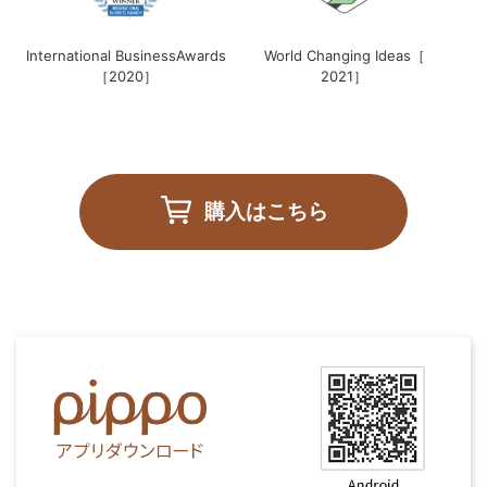
International BusinessAwards
World Changing Ideas［
［2020］
2021］
購入はこちら