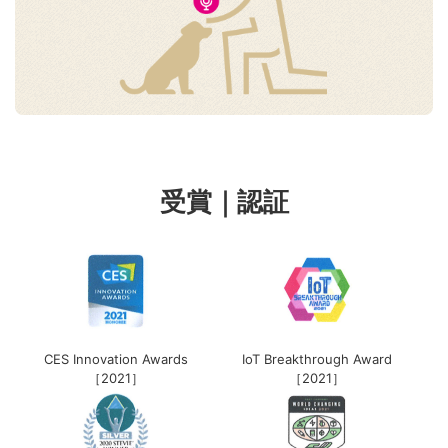
受賞｜認証
CES Innovation Awards
IoT Breakthrough Award
［2021］
［2021］