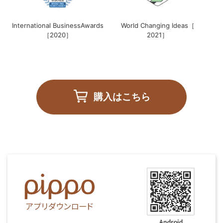
International BusinessAwards
World Changing Ideas［
［2020］
2021］
購入はこちら