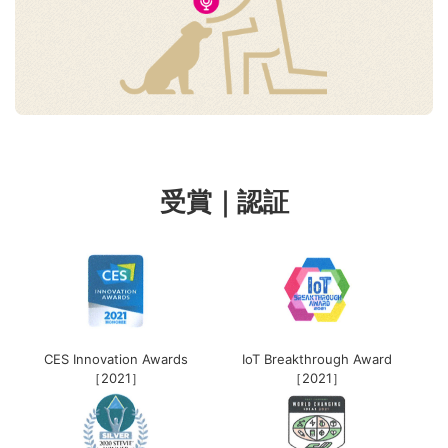
受賞｜認証
CES Innovation Awards
IoT Breakthrough Award
［2021］
［2021］