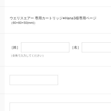
ウエリスエアー 専用カートリッジ※Hana3様専用ページ
（60×60×50(mm)）
［姓］
［名］
（全角で入力してください）